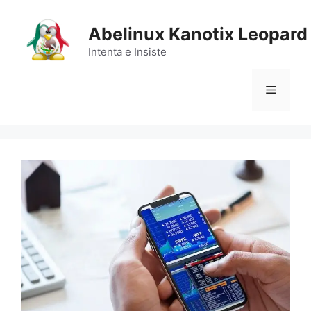
Saltar
al
Abelinux Kanotix Leopard
contenido
Intenta e Insiste
Menú