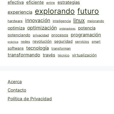
efectiva
eficiente
estrategias
entre
explorando
futuro
experiencia
linux
innovación
hardware
inteligencia
mejorando
optimización
optimiza
potencia
ordenadores
programación
potenciando
procesos
privacidad
revolución
seguridad
redes
servicios
smart
práctica
tecnología
software
transforman
transformando
través
virtualización
técnico
Acerca
Contacto
Política de Privacidad