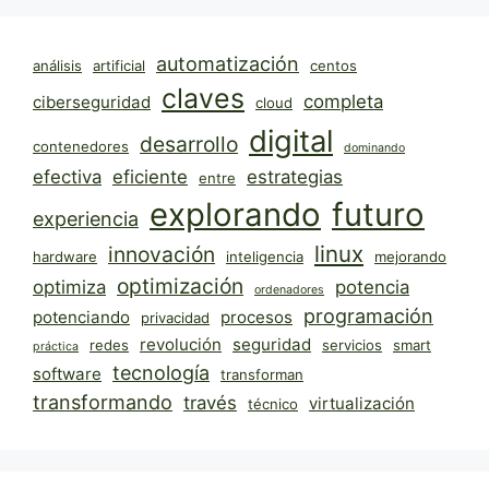
automatización
análisis
artificial
centos
claves
completa
ciberseguridad
cloud
digital
desarrollo
contenedores
dominando
efectiva
eficiente
estrategias
entre
explorando
futuro
experiencia
linux
innovación
hardware
inteligencia
mejorando
optimización
optimiza
potencia
ordenadores
programación
potenciando
procesos
privacidad
revolución
seguridad
redes
servicios
smart
práctica
tecnología
software
transforman
transformando
través
virtualización
técnico