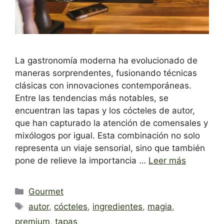
La gastronomía moderna ha evolucionado de
maneras sorprendentes, fusionando técnicas
clásicas con innovaciones contemporáneas.
Entre las tendencias más notables, se
encuentran las tapas y los cócteles de autor,
que han capturado la atención de comensales y
mixólogos por igual. Esta combinación no solo
representa un viaje sensorial, sino que también
pone de relieve la importancia …
Leer más
Categorías
Gourmet
Etiquetas
autor
,
cócteles
,
ingredientes
,
magia
,
premium
,
tapas