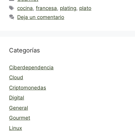
Etiquetas
cocina
,
francesa
,
plating
,
plato
Deja un comentario
Categorías
Ciberdependencia
Cloud
Criptomonedas
Digital
General
Gourmet
Linux