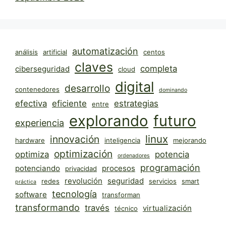
automatización
análisis
artificial
centos
claves
completa
ciberseguridad
cloud
digital
desarrollo
contenedores
dominando
efectiva
eficiente
estrategias
entre
explorando
futuro
experiencia
linux
innovación
hardware
inteligencia
mejorando
optimización
optimiza
potencia
ordenadores
programación
potenciando
procesos
privacidad
revolución
seguridad
redes
servicios
smart
práctica
tecnología
software
transforman
transformando
través
virtualización
técnico