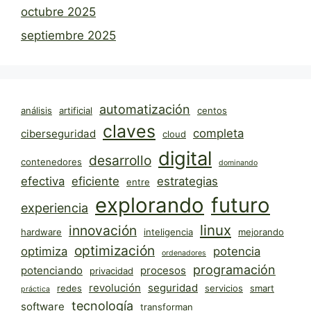
octubre 2025
septiembre 2025
automatización
análisis
artificial
centos
claves
completa
ciberseguridad
cloud
digital
desarrollo
contenedores
dominando
efectiva
eficiente
estrategias
entre
explorando
futuro
experiencia
linux
innovación
hardware
inteligencia
mejorando
optimización
optimiza
potencia
ordenadores
programación
potenciando
procesos
privacidad
revolución
seguridad
redes
servicios
smart
práctica
tecnología
software
transforman