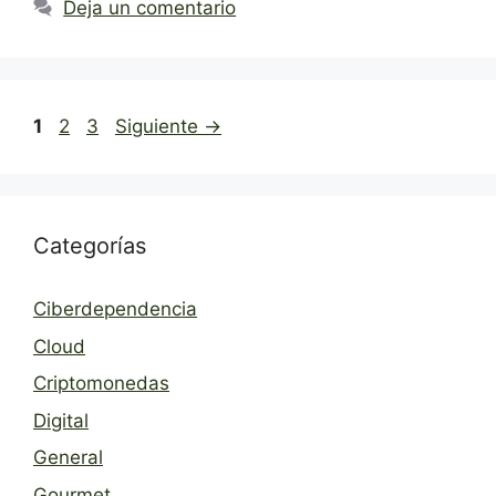
Deja un comentario
Página
Página
Página
1
2
3
Siguiente
→
Categorías
Ciberdependencia
Cloud
Criptomonedas
Digital
General
Gourmet