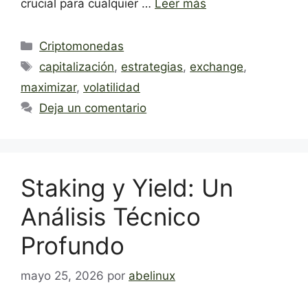
crucial para cualquier …
Leer más
Categorías
Criptomonedas
Etiquetas
capitalización
,
estrategias
,
exchange
,
maximizar
,
volatilidad
Deja un comentario
Staking y Yield: Un
Análisis Técnico
Profundo
mayo 25, 2026
por
abelinux