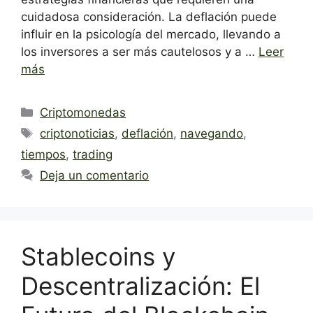
cuidadosa consideración. La deflación puede
influir en la psicología del mercado, llevando a
los inversores a ser más cautelosos y a …
Leer
más
Categorías
Criptomonedas
Etiquetas
criptonoticias
,
deflación
,
navegando
,
tiempos
,
trading
Deja un comentario
Stablecoins y
Descentralización: El