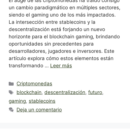
El auge de las criptomonedas ha traído consigo
un cambio paradigmático en múltiples sectores,
siendo el gaming uno de los más impactados.
La intersección entre stablecoins y la
descentralización está forjando un nuevo
horizonte para el blockchain gaming, brindando
oportunidades sin precedentes para
desarrolladores, jugadores e inversores. Este
artículo explora cómo estos elementos están
transformando …
Leer más
Categorías
Criptomonedas
Etiquetas
blockchain
,
descentralización
,
futuro
,
gaming
,
stablecoins
Deja un comentario