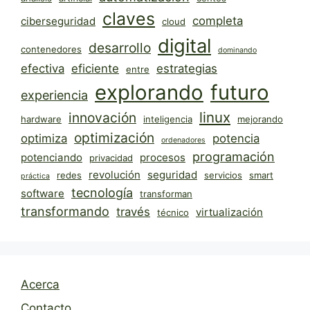
claves
completa
ciberseguridad
cloud
digital
desarrollo
contenedores
dominando
efectiva
eficiente
estrategias
entre
explorando
futuro
experiencia
linux
innovación
hardware
inteligencia
mejorando
optimización
optimiza
potencia
ordenadores
programación
potenciando
procesos
privacidad
revolución
seguridad
redes
servicios
smart
práctica
tecnología
software
transforman
transformando
través
virtualización
técnico
Acerca
Contacto