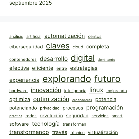
septiembre 2025
automatización
análisis
artificial
centos
claves
completa
ciberseguridad
cloud
digital
desarrollo
contenedores
dominando
efectiva
eficiente
estrategias
entre
explorando
futuro
experiencia
linux
innovación
hardware
inteligencia
mejorando
optimización
optimiza
potencia
ordenadores
programación
potenciando
procesos
privacidad
revolución
seguridad
redes
servicios
smart
práctica
tecnología
software
transforman
transformando
través
virtualización
técnico