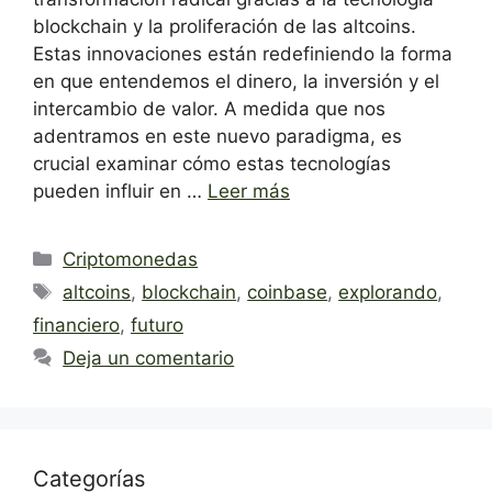
blockchain y la proliferación de las altcoins.
Estas innovaciones están redefiniendo la forma
en que entendemos el dinero, la inversión y el
intercambio de valor. A medida que nos
adentramos en este nuevo paradigma, es
crucial examinar cómo estas tecnologías
pueden influir en …
Leer más
Categorías
Criptomonedas
Etiquetas
altcoins
,
blockchain
,
coinbase
,
explorando
,
financiero
,
futuro
Deja un comentario
Categorías