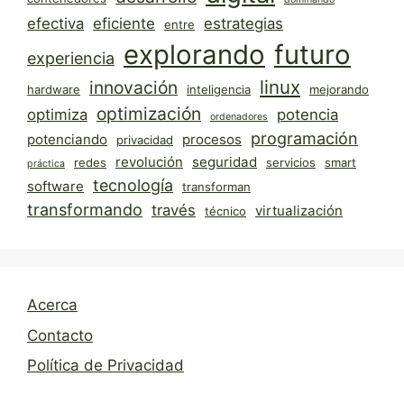
efectiva
eficiente
estrategias
entre
explorando
futuro
experiencia
linux
innovación
hardware
inteligencia
mejorando
optimización
optimiza
potencia
ordenadores
programación
potenciando
procesos
privacidad
revolución
seguridad
redes
servicios
smart
práctica
tecnología
software
transforman
transformando
través
virtualización
técnico
Acerca
Contacto
Política de Privacidad