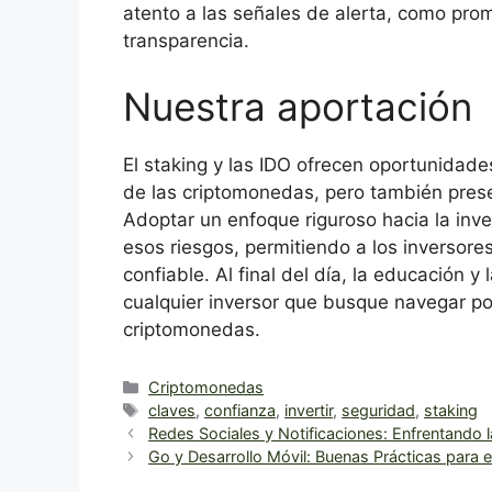
atento a las señales de alerta, como pro
transparencia.
Nuestra aportación
El staking y las IDO ofrecen oportunidades
de las criptomonedas, pero también pres
Adoptar un enfoque riguroso hacia la inve
esos riesgos, permitiendo a los inversor
confiable. Al final del día, la educación y
cualquier inversor que busque navegar p
criptomonedas.
Categorías
Criptomonedas
Etiquetas
claves
,
confianza
,
invertir
,
seguridad
,
staking
Redes Sociales y Notificaciones: Enfrentando l
Go y Desarrollo Móvil: Buenas Prácticas para e