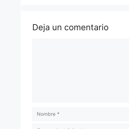
Deja un comentario
Comentario
Nombre
Correo