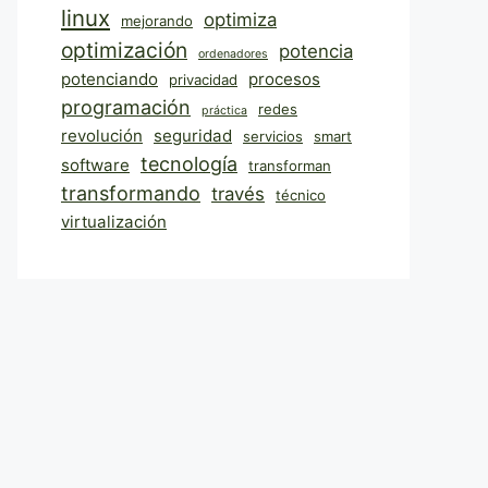
linux
optimiza
mejorando
optimización
potencia
ordenadores
potenciando
procesos
privacidad
programación
redes
práctica
revolución
seguridad
servicios
smart
tecnología
software
transforman
transformando
través
técnico
virtualización