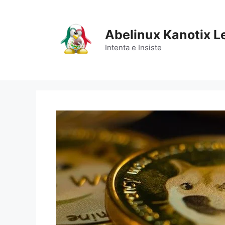
Saltar
al
contenido
Abelinux Kanotix L
Intenta e Insiste