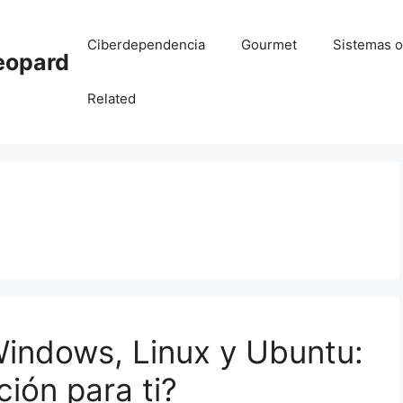
Ciberdependencia
Gourmet
Sistemas o
eopard
Related
indows, Linux y Ubuntu:
ción para ti?