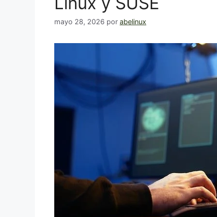
Linux y SUSE
mayo 28, 2026
por
abelinux