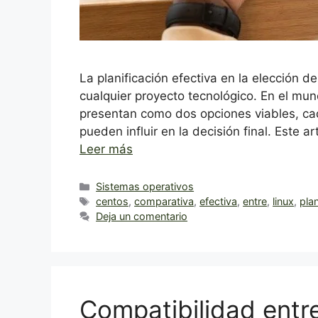
La planificación efectiva en la elección d
cualquier proyecto tecnológico. En el mun
presentan como dos opciones viables, cad
pueden influir en la decisión final. Este 
Leer más
Categorías
Sistemas operativos
Etiquetas
centos
,
comparativa
,
efectiva
,
entre
,
linux
,
plan
Deja un comentario
Compatibilidad ent