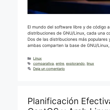
El mundo del software libre y de código 
distribuciones de GNU/Linux, cada una con
Dos de las distribuciones más populares 
ambas comparten la base de GNU/Linux, s
Categorías
Linux
Etiquetas
comparativa
,
entre
,
explorando
,
linux
Deja un comentario
Planificación Efecti