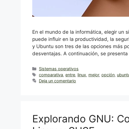
En el mundo de la informática, elegir un 
puede influir en la productividad, la segu
y Ubuntu son tres de las opciones más po
desventajas. A continuación, se presenta
Categorías
Sistemas operativos
Etiquetas
comparativa
,
entre
,
linux
,
mejor
,
opción
,
ubunt
Deja un comentario
Explorando GNU: Co