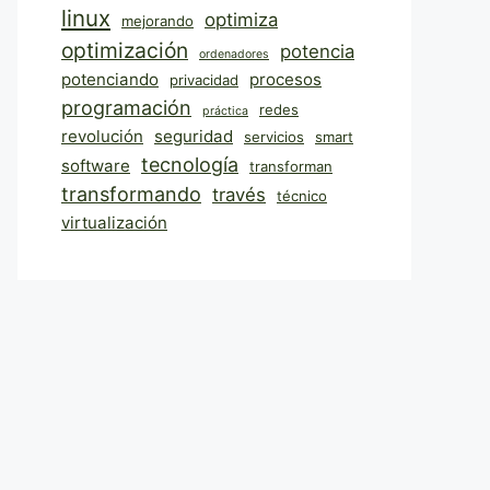
linux
optimiza
mejorando
optimización
potencia
ordenadores
potenciando
procesos
privacidad
programación
redes
práctica
revolución
seguridad
servicios
smart
tecnología
software
transforman
transformando
través
técnico
virtualización