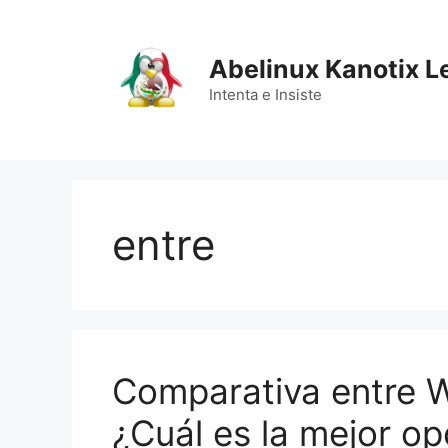
Saltar
al
contenido
Abelinux Kanotix L
Intenta e Insiste
entre
Comparativa entre W
¿Cuál es la mejor op