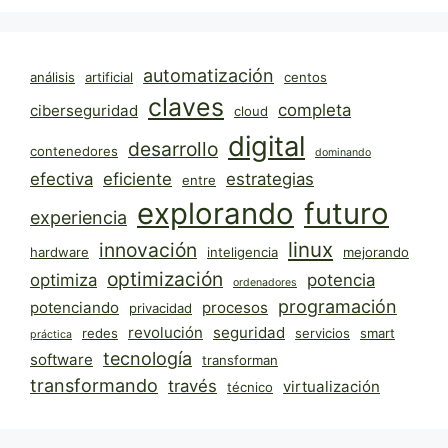
automatización
análisis
artificial
centos
claves
completa
ciberseguridad
cloud
digital
desarrollo
contenedores
dominando
efectiva
eficiente
estrategias
entre
explorando
futuro
experiencia
linux
innovación
hardware
inteligencia
mejorando
optimización
optimiza
potencia
ordenadores
programación
potenciando
procesos
privacidad
revolución
seguridad
redes
servicios
smart
práctica
tecnología
software
transforman
transformando
través
virtualización
técnico