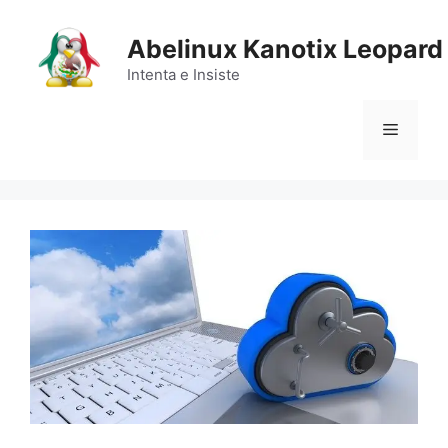
Saltar
al
Abelinux Kanotix Leopard
contenido
Intenta e Insiste
Menú