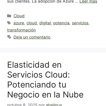
sus clientes. La adopción de Azure …
Leer más
Categorías
Cloud
Etiquetas
azure
,
cloud
,
digital
,
potencia
,
servicios
,
transformación
Deja un comentario
Elasticidad en
Servicios Cloud:
Potenciando tu
Negocio en la Nube
octubre 8, 2025
por
abelinux