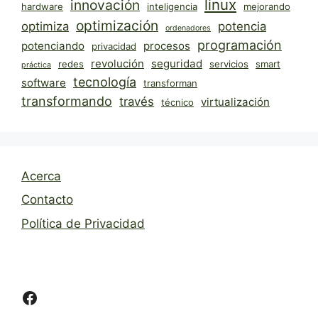
linux
innovación
hardware
inteligencia
mejorando
optimización
optimiza
potencia
ordenadores
programación
potenciando
procesos
privacidad
revolución
seguridad
redes
servicios
smart
práctica
tecnología
software
transforman
transformando
través
virtualización
técnico
Acerca
Contacto
Política de Privacidad
Facebook