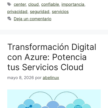
Etiquetas
center
,
cloud
,
confiable
,
importancia
,
privacidad
,
seguridad
,
servicios
Deja un comentario
Transformación Digital
con Azure: Potencia
tus Servicios Cloud
mayo 8, 2026
por
abelinux