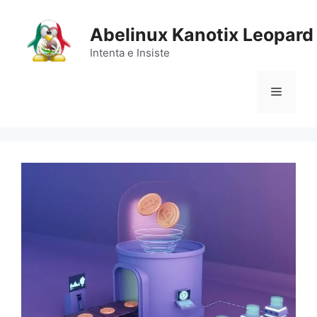
Saltar
al
Abelinux Kanotix Leopard
contenido
Intenta e Insiste
Menú