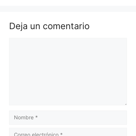
Deja un comentario
Comentario
Nombre
Correo