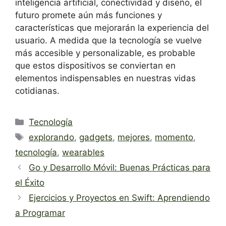
inteligencia artificial, conectividad y diseño, el
futuro promete aún más funciones y
características que mejorarán la experiencia del
usuario. A medida que la tecnología se vuelve
más accesible y personalizable, es probable
que estos dispositivos se conviertan en
elementos indispensables en nuestras vidas
cotidianas.
Categorías
Tecnología
Etiquetas
explorando
,
gadgets
,
mejores
,
momento
,
tecnología
,
wearables
Go y Desarrollo Móvil: Buenas Prácticas para
el Éxito
Ejercicios y Proyectos en Swift: Aprendiendo
a Programar