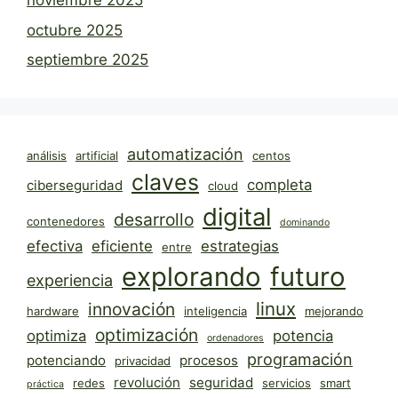
noviembre 2025
octubre 2025
septiembre 2025
automatización
análisis
artificial
centos
claves
completa
ciberseguridad
cloud
digital
desarrollo
contenedores
dominando
efectiva
eficiente
estrategias
entre
explorando
futuro
experiencia
linux
innovación
hardware
inteligencia
mejorando
optimización
optimiza
potencia
ordenadores
programación
potenciando
procesos
privacidad
revolución
seguridad
redes
servicios
smart
práctica