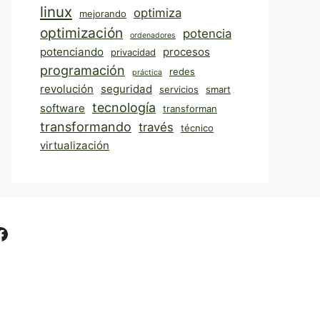
linux
optimiza
mejorando
optimización
potencia
ordenadores
potenciando
procesos
privacidad
programación
redes
práctica
revolución
seguridad
servicios
smart
tecnología
software
transforman
transformando
través
técnico
virtualización
Facebook