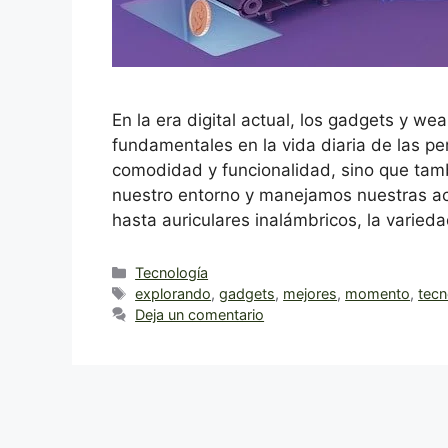
En la era digital actual, los gadgets y w
fundamentales en la vida diaria de las pe
comodidad y funcionalidad, sino que tam
nuestro entorno y manejamos nuestras act
hasta auriculares inalámbricos, la varie
Categorías
Tecnología
Etiquetas
explorando
,
gadgets
,
mejores
,
momento
,
tecn
Deja un comentario