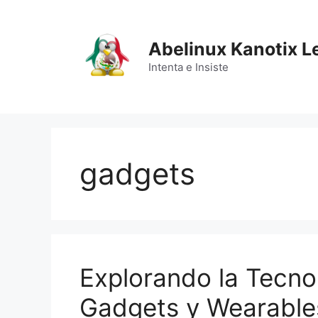
Saltar
al
contenido
Abelinux Kanotix L
Intenta e Insiste
gadgets
Explorando la Tecno
Gadgets y Wearable