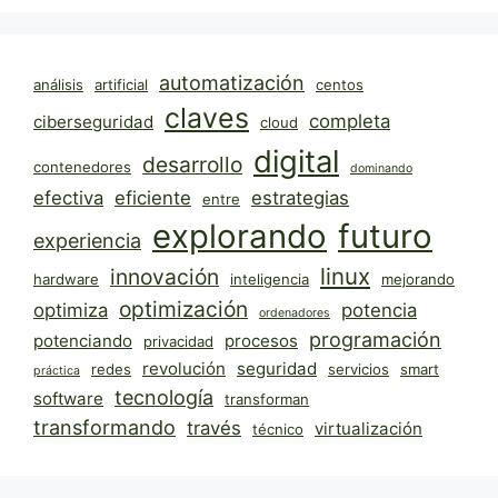
automatización
análisis
artificial
centos
claves
completa
ciberseguridad
cloud
digital
desarrollo
contenedores
dominando
efectiva
eficiente
estrategias
entre
explorando
futuro
experiencia
linux
innovación
hardware
inteligencia
mejorando
optimización
optimiza
potencia
ordenadores
programación
potenciando
procesos
privacidad
revolución
seguridad
redes
servicios
smart
práctica
tecnología
software
transforman
transformando
través
virtualización
técnico