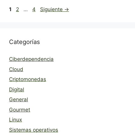
Página
Página
Página
1
2
…
4
Siguiente
→
Categorías
Ciberdependencia
Cloud
Criptomonedas
Digital
General
Gourmet
Linux
Sistemas operativos