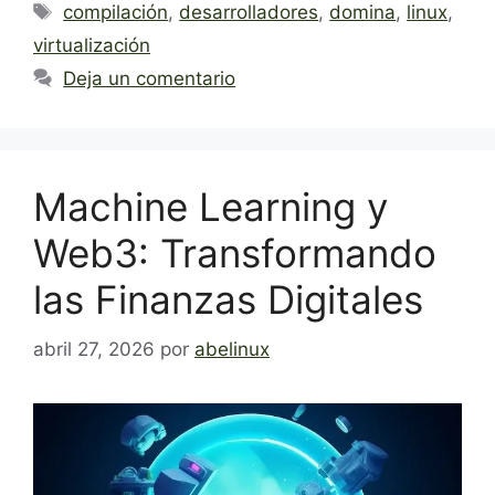
Etiquetas
compilación
,
desarrolladores
,
domina
,
linux
,
virtualización
Deja un comentario
Machine Learning y
Web3: Transformando
las Finanzas Digitales
abril 27, 2026
por
abelinux