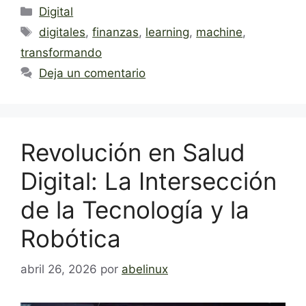
Categorías
Digital
Etiquetas
digitales
,
finanzas
,
learning
,
machine
,
transformando
Deja un comentario
Revolución en Salud
Digital: La Intersección
de la Tecnología y la
Robótica
abril 26, 2026
por
abelinux