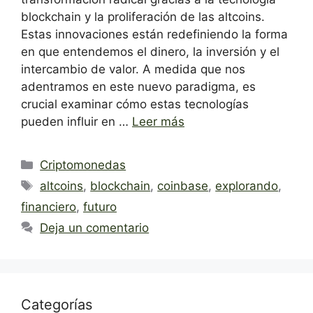
blockchain y la proliferación de las altcoins.
Estas innovaciones están redefiniendo la forma
en que entendemos el dinero, la inversión y el
intercambio de valor. A medida que nos
adentramos en este nuevo paradigma, es
crucial examinar cómo estas tecnologías
pueden influir en …
Leer más
Categorías
Criptomonedas
Etiquetas
altcoins
,
blockchain
,
coinbase
,
explorando
,
financiero
,
futuro
Deja un comentario
Categorías