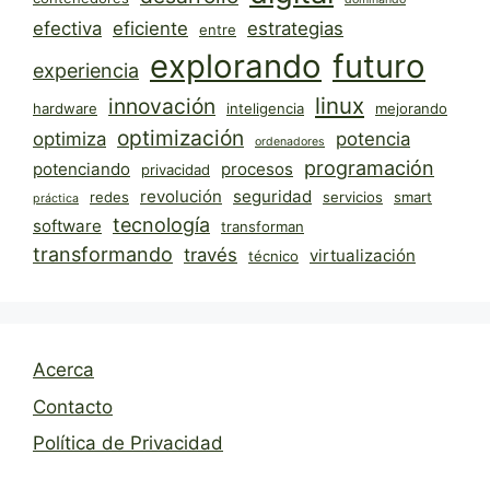
efectiva
eficiente
estrategias
entre
explorando
futuro
experiencia
linux
innovación
hardware
inteligencia
mejorando
optimización
optimiza
potencia
ordenadores
programación
potenciando
procesos
privacidad
revolución
seguridad
redes
servicios
smart
práctica
tecnología
software
transforman
transformando
través
virtualización
técnico
Acerca
Contacto
Política de Privacidad