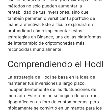
métodos no solo pueden aumentar la
rentabilidad de tus inversiones, sino que
también permiten diversificar tu portfolio de
manera efectiva. Este artículo explorará en
profundidad cómo implementar estas
estrategias en Binance, una de las plataformas
de intercambio de criptomonedas más
reconocidas mundialmente.
Comprendiendo el Hodl
La estrategia de Hodl se basa en la idea de
mantener tus inversiones a largo plazo,
independientemente de las fluctuaciones del
mercado. Este término se originó de un error
tipográfico en un foro de criptomonedas, pero
rápidamente se convirtió en un mantra para los