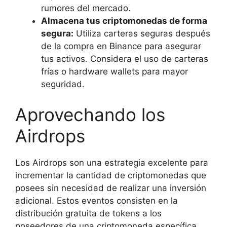
rumores del mercado.
Almacena tus criptomonedas de forma
segura:
Utiliza carteras seguras después
de la compra en Binance para asegurar
tus activos. Considera el uso de carteras
frías o hardware wallets para mayor
seguridad.
Aprovechando los
Airdrops
Los Airdrops son una estrategia excelente para
incrementar la cantidad de criptomonedas que
posees sin necesidad de realizar una inversión
adicional. Estos eventos consisten en la
distribución gratuita de tokens a los
poseedores de una criptomoneda específica,