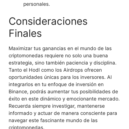
personales.
Consideraciones
Finales
Maximizar tus ganancias en el mundo de las
criptomonedas requiere no solo una buena
estrategia, sino también paciencia y disciplina.
Tanto el Hodl como los Airdrops ofrecen
oportunidades únicas para los inversores. Al
integrarlos en tu enfoque de inversión en
Binance, podrás aumentar tus posibilidades de
éxito en este dinámico y emocionante mercado.
Recuerda siempre investigar, mantenerse
informado y actuar de manera consciente para
navegar este fascinante mundo de las
criptomonedas.