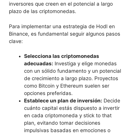
inversores que creen en el potencial a largo
plazo de las criptomonedas.
Para implementar una estrategia de Hodl en
Binance, es fundamental seguir algunos pasos
clave:
Selecciona las criptomonedas
adecuadas:
Investiga y elige monedas
con un sólido fundamento y un potencial
de crecimiento a largo plazo. Proyectos
como Bitcoin y Ethereum suelen ser
opciones preferidas.
Establece un plan de inversión:
Decide
cuánto capital estás dispuesto a invertir
en cada criptomoneda y stick to that
plan, evitando tomar decisiones
impulsivas basadas en emociones o