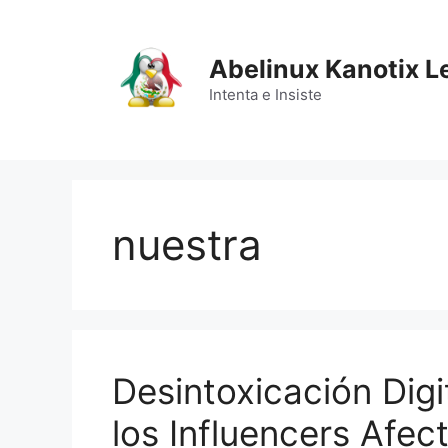
Saltar
al
contenido
Abelinux Kanotix L
Intenta e Insiste
nuestra
Desintoxicación Digi
los Influencers Afec