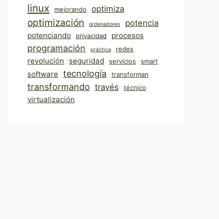
linux
optimiza
mejorando
optimización
potencia
ordenadores
potenciando
procesos
privacidad
programación
redes
práctica
revolución
seguridad
servicios
smart
tecnología
software
transforman
transformando
través
técnico
virtualización