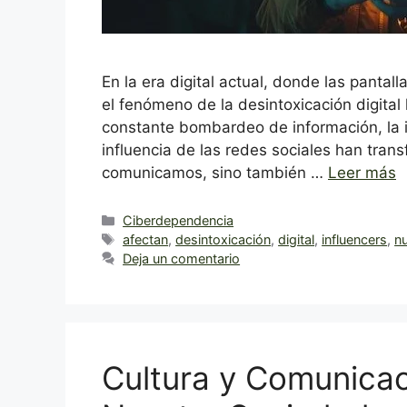
En la era digital actual, donde las pantal
el fenómeno de la desintoxicación digital
constante bombardeo de información, la in
influencia de las redes sociales han tran
comunicamos, sino también …
Leer más
Categorías
Ciberdependencia
Etiquetas
afectan
,
desintoxicación
,
digital
,
influencers
,
n
Deja un comentario
Cultura y Comunicac