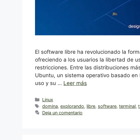
El software libre ha revolucionado la for
ofreciendo a los usuarios la libertad de u
restricciones. Entre las distribuciones m
Ubuntu, un sistema operativo basado en 
uso y su …
Leer más
Categorías
Linux
Etiquetas
domina
,
explorando
,
libre
,
software
,
terminal
,
Deja un comentario