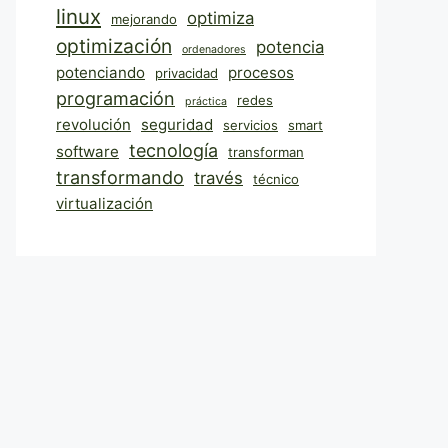
linux
optimiza
mejorando
optimización
potencia
ordenadores
potenciando
procesos
privacidad
programación
redes
práctica
revolución
seguridad
servicios
smart
tecnología
software
transforman
transformando
través
técnico
virtualización