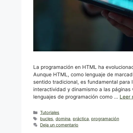
La programación en HTML ha evolucionado 
Aunque HTML, como lenguaje de marcado,
sentido tradicional, es fundamental para 
interactividad y dinamismo a las páginas
lenguajes de programación como …
Leer
Categorías
Tutoriales
Etiquetas
bucles
,
domina
,
práctica
,
programación
Deja un comentario