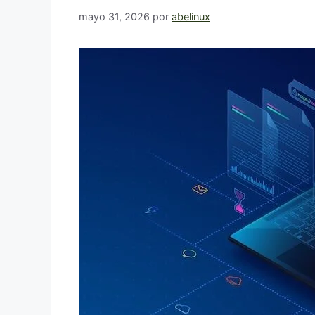
mayo 31, 2026
por
abelinux