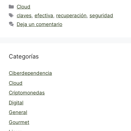
Categorías
Cloud
Etiquetas
claves
,
efectiva
,
recuperación
,
seguridad
Deja un comentario
Categorías
Ciberdependencia
Cloud
Criptomonedas
Digital
General
Gourmet