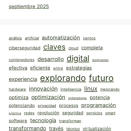
septiembre 2025
automatización
análisis
artificial
centos
claves
completa
ciberseguridad
cloud
digital
desarrollo
contenedores
dominando
efectiva
eficiente
estrategias
entre
explorando
futuro
experiencia
linux
innovación
hardware
inteligencia
mejorando
optimización
optimiza
potencia
ordenadores
programación
potenciando
procesos
privacidad
revolución
seguridad
redes
servicios
smart
práctica
tecnología
software
transforman
transformando
través
virtualización
técnico