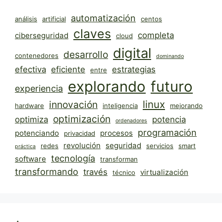
automatización
análisis
artificial
centos
claves
completa
ciberseguridad
cloud
digital
desarrollo
contenedores
dominando
efectiva
eficiente
estrategias
entre
explorando
futuro
experiencia
linux
innovación
hardware
inteligencia
mejorando
optimización
optimiza
potencia
ordenadores
programación
potenciando
procesos
privacidad
revolución
seguridad
redes
servicios
smart
práctica
tecnología
software
transforman
transformando
través
virtualización
técnico