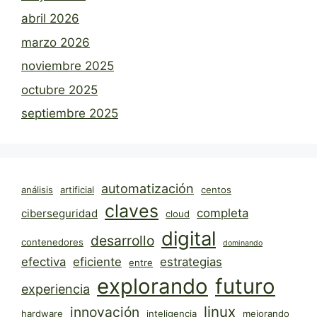
abril 2026
marzo 2026
noviembre 2025
octubre 2025
septiembre 2025
automatización
análisis
artificial
centos
claves
completa
ciberseguridad
cloud
digital
desarrollo
contenedores
dominando
efectiva
eficiente
estrategias
entre
explorando
futuro
experiencia
linux
innovación
hardware
inteligencia
mejorando