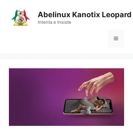
Saltar
al
Abelinux Kanotix Leopard
contenido
Intenta e Insiste
Menú