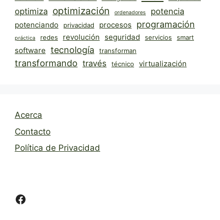
optimización
optimiza
potencia
ordenadores
programación
potenciando
procesos
privacidad
revolución
seguridad
redes
servicios
smart
práctica
tecnología
software
transforman
transformando
través
virtualización
técnico
Acerca
Contacto
Política de Privacidad
Facebook