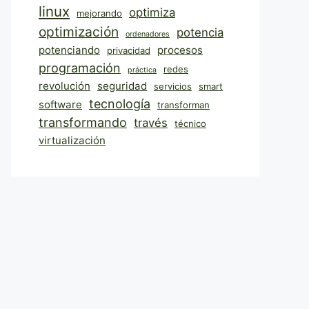
linux
optimiza
mejorando
optimización
potencia
ordenadores
potenciando
procesos
privacidad
programación
redes
práctica
revolución
seguridad
servicios
smart
tecnología
software
transforman
transformando
través
técnico
virtualización