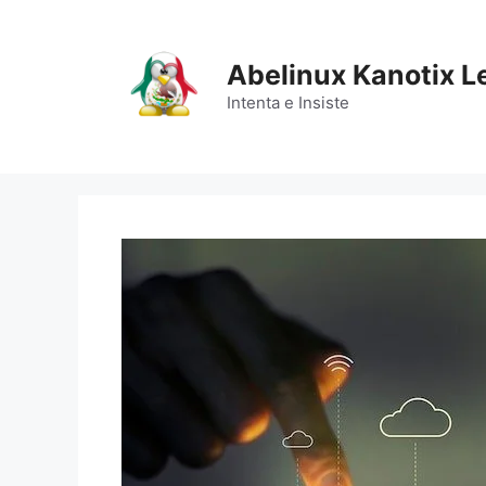
Saltar
al
contenido
Abelinux Kanotix L
Intenta e Insiste