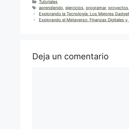
Categorías
Tutoriales
Etiquetas
aprendiendo
,
ejercicios
,
programar
,
proyectos
Explorando la Tecnología: Los Mejores Gadge
Explorando el Metaverso: Finanzas Digitales y 
Deja un comentario
Comentario