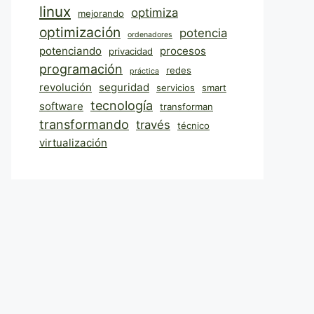
linux
optimiza
mejorando
optimización
potencia
ordenadores
potenciando
procesos
privacidad
programación
redes
práctica
revolución
seguridad
servicios
smart
tecnología
software
transforman
transformando
través
técnico
virtualización