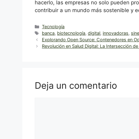
hacerlo, las empresas no solo pueden pro
contribuir a un mundo más sostenible y eq
Categorías
Tecnología
Etiquetas
banca
,
biotecnología
,
digital
,
innovadoras
,
sin
Explorando Open Source: Contenedores en 
Revolución en Salud Digital: La Intersección de
Deja un comentario
Comentario