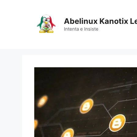
Saltar
al
contenido
Abelinux Kanotix L
Intenta e Insiste