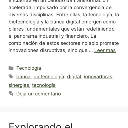
encuentra en un periodo de transformación
acelerada, impulsado por la convergencia de
diversas disciplinas. Entre ellas, la tecnología, la
biotecnología y la banca digital emergen como
pilares fundamentales que están redefiniendo
el panorama industrial y financiero. La
combinación de estos sectores no solo promete
innovaciones disruptivas, sino que …
Leer más
Categorías
Tecnología
Etiquetas
banca
,
biotecnología
,
digital
,
innovadoras
,
sinergias
,
tecnología
Deja un comentario
Explorando el