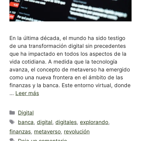
En la última década, el mundo ha sido testigo
de una transformación digital sin precedentes
que ha impactado en todos los aspectos de la
vida cotidiana. A medida que la tecnología
avanza, el concepto de metaverso ha emergido
como una nueva frontera en el ámbito de las
finanzas y la banca. Este entorno virtual, donde
…
Leer más
Categorías
Digital
Etiquetas
banca
,
digital
,
digitales
,
explorando
,
finanzas
,
metaverso
,
revolución
Deja un comentario