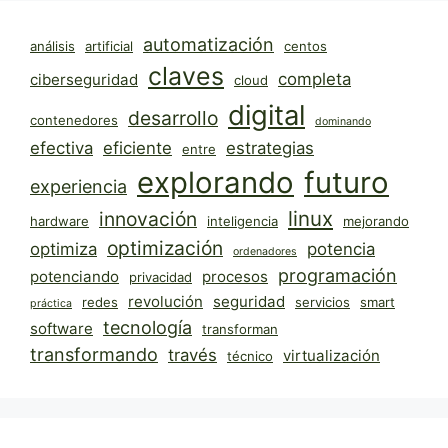
automatización
análisis
artificial
centos
claves
completa
ciberseguridad
cloud
digital
desarrollo
contenedores
dominando
efectiva
eficiente
estrategias
entre
explorando
futuro
experiencia
linux
innovación
hardware
inteligencia
mejorando
optimización
optimiza
potencia
ordenadores
programación
potenciando
procesos
privacidad
revolución
seguridad
redes
servicios
smart
práctica
tecnología
software
transforman
transformando
través
virtualización
técnico