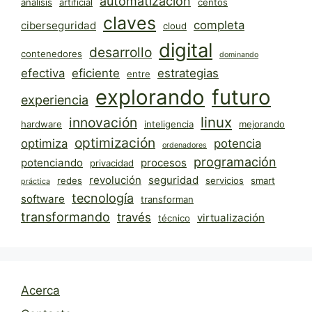
automatización
análisis
artificial
centos
claves
completa
ciberseguridad
cloud
digital
desarrollo
contenedores
dominando
efectiva
eficiente
estrategias
entre
explorando
futuro
experiencia
linux
innovación
hardware
inteligencia
mejorando
optimización
optimiza
potencia
ordenadores
programación
potenciando
procesos
privacidad
revolución
seguridad
redes
servicios
smart
práctica
tecnología
software
transforman
transformando
través
virtualización
técnico
Acerca