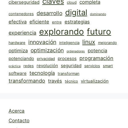
claves
completa
ciberseguridad
cloud
digital
desarrollo
contenedores
dominando
efectiva
eficiente
estrategias
entre
explorando
futuro
experiencia
linux
innovación
hardware
inteligencia
mejorando
optimización
optimiza
potencia
ordenadores
programación
potenciando
procesos
privacidad
revolución
seguridad
redes
servicios
smart
práctica
tecnología
software
transforman
transformando
través
virtualización
técnico
Acerca
Contacto