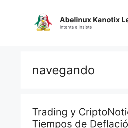
Saltar
al
contenido
Abelinux Kanotix L
Intenta e Insiste
navegando
Trading y CriptoNot
Tiempos de Deflaci