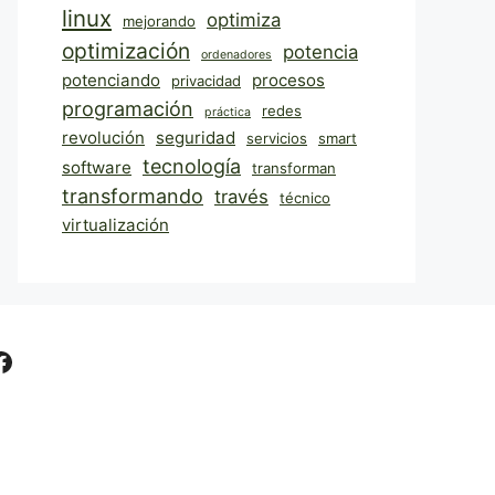
linux
optimiza
mejorando
optimización
potencia
ordenadores
potenciando
procesos
privacidad
programación
redes
práctica
revolución
seguridad
servicios
smart
tecnología
software
transforman
transformando
través
técnico
virtualización
Facebook