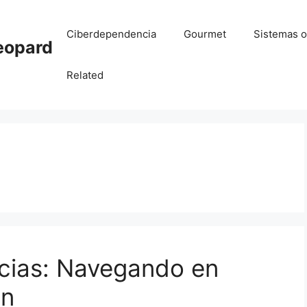
Ciberdependencia
Gourmet
Sistemas o
eopard
Related
icias: Navegando en
ón