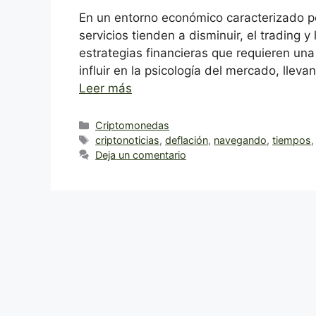
En un entorno económico caracterizado por
servicios tienden a disminuir, el trading 
estrategias financieras que requieren un
influir en la psicología del mercado, llev
Leer más
Categorías
Criptomonedas
Etiquetas
criptonoticias
,
deflación
,
navegando
,
tiempos
Deja un comentario