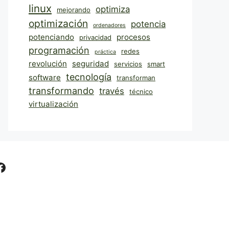
linux
optimiza
mejorando
optimización
potencia
ordenadores
potenciando
procesos
privacidad
programación
redes
práctica
revolución
seguridad
servicios
smart
tecnología
software
transforman
transformando
través
técnico
virtualización
Facebook