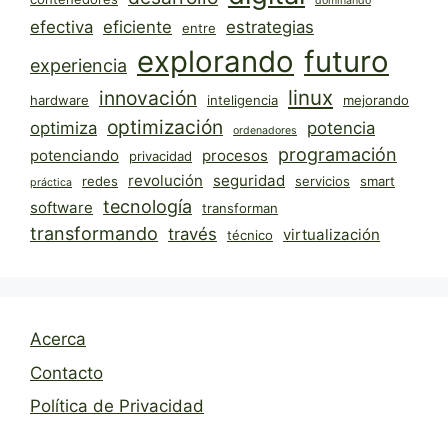
dominando
efectiva
eficiente
estrategias
entre
explorando
futuro
experiencia
linux
innovación
hardware
inteligencia
mejorando
optimización
optimiza
potencia
ordenadores
programación
potenciando
procesos
privacidad
revolución
seguridad
redes
servicios
smart
práctica
tecnología
software
transforman
transformando
través
virtualización
técnico
Acerca
Contacto
Política de Privacidad