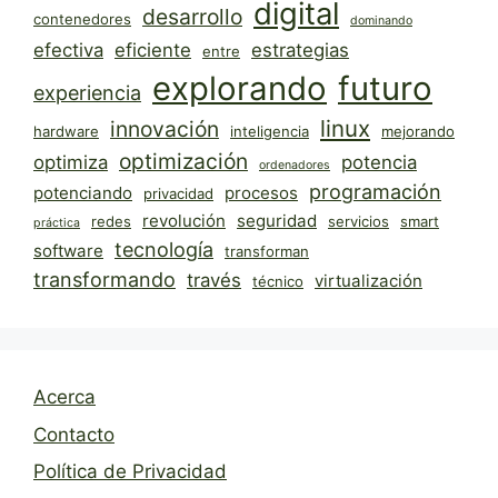
digital
desarrollo
contenedores
dominando
efectiva
eficiente
estrategias
entre
explorando
futuro
experiencia
linux
innovación
hardware
inteligencia
mejorando
optimización
optimiza
potencia
ordenadores
programación
potenciando
procesos
privacidad
revolución
seguridad
redes
servicios
smart
práctica
tecnología
software
transforman
transformando
través
virtualización
técnico
Acerca
Contacto
Política de Privacidad