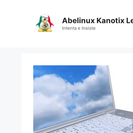
Saltar
al
contenido
Abelinux Kanotix L
Intenta e Insiste