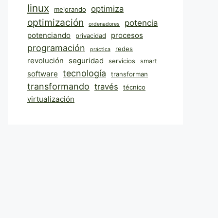
linux
optimiza
mejorando
optimización
potencia
ordenadores
potenciando
procesos
privacidad
programación
redes
práctica
revolución
seguridad
servicios
smart
tecnología
software
transforman
transformando
través
técnico
virtualización