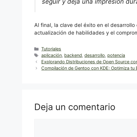
seguir y deja una impresión dur
Al final, la clave del éxito en el desarro
actualización de habilidades y el comprom
Categorías
Tutoriales
Etiquetas
aplicación
,
backend
,
desarrollo
,
potencia
Explorando Distribuciones de Open Source con 
Compilación de Gentoo con KDE: Optimiza tu E
Deja un comentario
Comentario