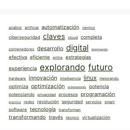
automatización
análisis
artificial
centos
claves
completa
ciberseguridad
cloud
digital
desarrollo
contenedores
dominando
efectiva
eficiente
estrategias
entre
explorando
futuro
experiencia
linux
innovación
hardware
inteligencia
mejorando
optimización
optimiza
potencia
ordenadores
programación
potenciando
procesos
privacidad
revolución
seguridad
redes
servicios
smart
práctica
tecnología
software
transforman
transformando
través
virtualización
técnico