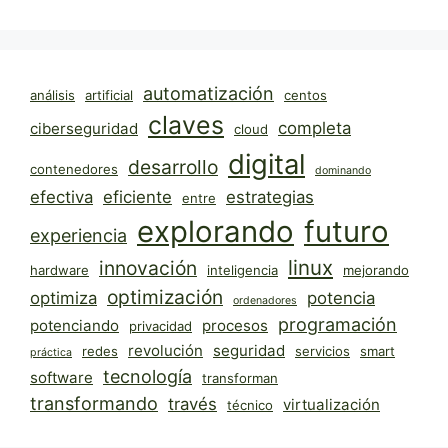
automatización
análisis
artificial
centos
claves
completa
ciberseguridad
cloud
digital
desarrollo
contenedores
dominando
efectiva
eficiente
estrategias
entre
explorando
futuro
experiencia
linux
innovación
hardware
inteligencia
mejorando
optimización
optimiza
potencia
ordenadores
programación
potenciando
procesos
privacidad
revolución
seguridad
redes
servicios
smart
práctica
tecnología
software
transforman
transformando
través
virtualización
técnico