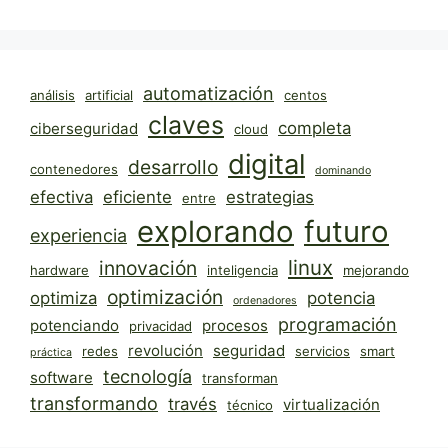
automatización
análisis
artificial
centos
claves
completa
ciberseguridad
cloud
digital
desarrollo
contenedores
dominando
efectiva
eficiente
estrategias
entre
explorando
futuro
experiencia
linux
innovación
hardware
inteligencia
mejorando
optimización
optimiza
potencia
ordenadores
programación
potenciando
procesos
privacidad
revolución
seguridad
redes
servicios
smart
práctica
tecnología
software
transforman
transformando
través
virtualización
técnico