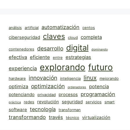
automatización
análisis
artificial
centos
claves
completa
ciberseguridad
cloud
digital
desarrollo
contenedores
dominando
efectiva
eficiente
estrategias
entre
explorando
futuro
experiencia
linux
innovación
hardware
inteligencia
mejorando
optimización
optimiza
potencia
ordenadores
programación
potenciando
procesos
privacidad
revolución
seguridad
redes
servicios
smart
práctica
tecnología
software
transforman
transformando
través
virtualización
técnico