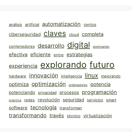
automatización
análisis
artificial
centos
claves
completa
ciberseguridad
cloud
digital
desarrollo
contenedores
dominando
efectiva
eficiente
estrategias
entre
explorando
futuro
experiencia
linux
innovación
hardware
inteligencia
mejorando
optimización
optimiza
potencia
ordenadores
programación
potenciando
procesos
privacidad
revolución
seguridad
redes
servicios
smart
práctica
tecnología
software
transforman
transformando
través
virtualización
técnico