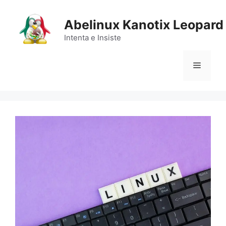
Saltar
al
Abelinux Kanotix Leopard
contenido
Intenta e Insiste
Menú