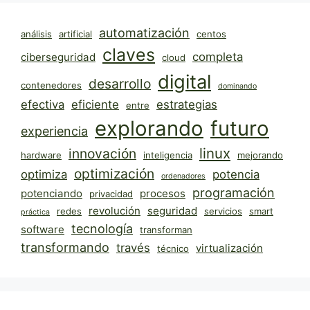
automatización
análisis
artificial
centos
claves
completa
ciberseguridad
cloud
digital
desarrollo
contenedores
dominando
efectiva
eficiente
estrategias
entre
explorando
futuro
experiencia
linux
innovación
hardware
inteligencia
mejorando
optimización
optimiza
potencia
ordenadores
programación
potenciando
procesos
privacidad
revolución
seguridad
redes
servicios
smart
práctica
tecnología
software
transforman
transformando
través
virtualización
técnico