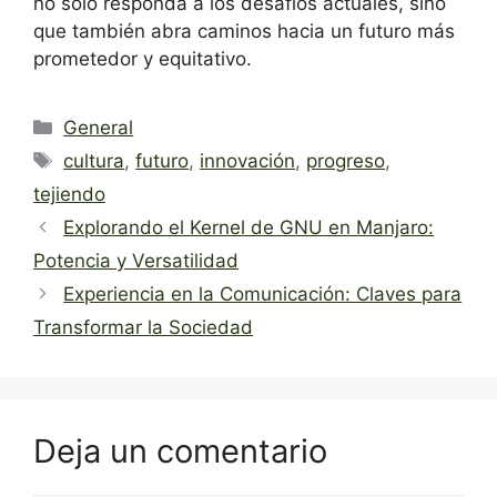
no solo responda a los desafíos actuales, sino
que también abra caminos hacia un futuro más
prometedor y equitativo.
Categorías
General
Etiquetas
cultura
,
futuro
,
innovación
,
progreso
,
tejiendo
Explorando el Kernel de GNU en Manjaro:
Potencia y Versatilidad
Experiencia en la Comunicación: Claves para
Transformar la Sociedad
Deja un comentario