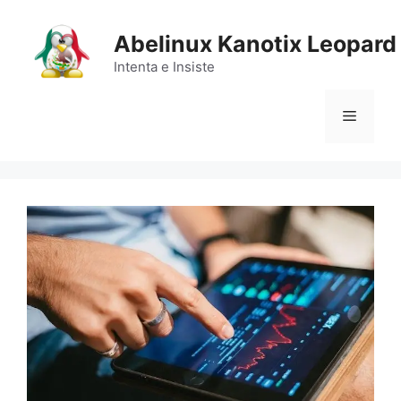
Saltar
al
Abelinux Kanotix Leopard
contenido
Intenta e Insiste
Menú