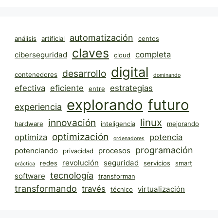
automatización
análisis
artificial
centos
claves
completa
ciberseguridad
cloud
digital
desarrollo
contenedores
dominando
efectiva
eficiente
estrategias
entre
explorando
futuro
experiencia
linux
innovación
hardware
inteligencia
mejorando
optimización
optimiza
potencia
ordenadores
programación
potenciando
procesos
privacidad
revolución
seguridad
redes
servicios
smart
práctica
tecnología
software
transforman
transformando
través
virtualización
técnico