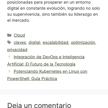
posicionadas para prosperar en un entorno
digital en constante evolución, logrando no solo
su supervivencia, sino también su liderazgo en
el mercado.
Categorías
Cloud
Etiquetas
claves
,
digital
,
escalabilidad
,
optimización
,
privacidad
Integración de DevOps e Inteligencia
Artificial: El Futuro de la Tecnología
Potenciando Kubernetes en Linux con
PowerShell: Guía Práctica
Deja un comentario