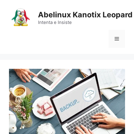
Saltar
al
Abelinux Kanotix Leopard
contenido
Intenta e Insiste
Menú