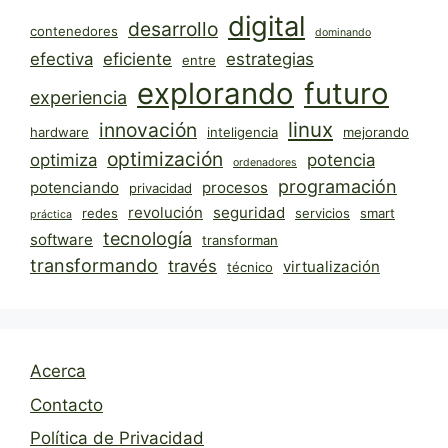
digital
desarrollo
contenedores
dominando
efectiva
eficiente
estrategias
entre
explorando
futuro
experiencia
linux
innovación
hardware
inteligencia
mejorando
optimización
optimiza
potencia
ordenadores
programación
potenciando
procesos
privacidad
revolución
seguridad
redes
servicios
smart
práctica
tecnología
software
transforman
transformando
través
virtualización
técnico
Acerca
Contacto
Política de Privacidad