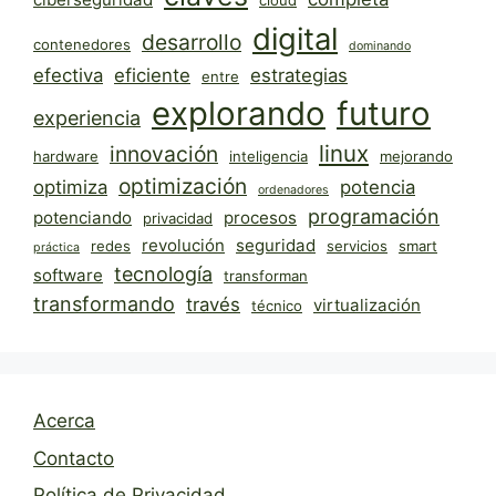
cloud
digital
desarrollo
contenedores
dominando
efectiva
eficiente
estrategias
entre
explorando
futuro
experiencia
linux
innovación
hardware
inteligencia
mejorando
optimización
optimiza
potencia
ordenadores
programación
potenciando
procesos
privacidad
revolución
seguridad
redes
servicios
smart
práctica
tecnología
software
transforman
transformando
través
virtualización
técnico
Acerca
Contacto
Política de Privacidad