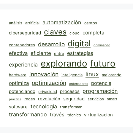
automatización
análisis
artificial
centos
claves
completa
ciberseguridad
cloud
digital
desarrollo
contenedores
dominando
efectiva
eficiente
estrategias
entre
explorando
futuro
experiencia
linux
innovación
hardware
inteligencia
mejorando
optimización
optimiza
potencia
ordenadores
programación
potenciando
procesos
privacidad
revolución
seguridad
redes
servicios
smart
práctica
tecnología
software
transforman
transformando
través
virtualización
técnico