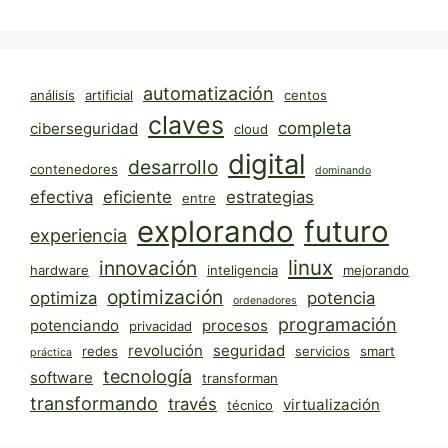
automatización
análisis
artificial
centos
claves
completa
ciberseguridad
cloud
digital
desarrollo
contenedores
dominando
efectiva
eficiente
estrategias
entre
explorando
futuro
experiencia
linux
innovación
hardware
inteligencia
mejorando
optimización
optimiza
potencia
ordenadores
programación
potenciando
procesos
privacidad
revolución
seguridad
redes
servicios
smart
práctica
tecnología
software
transforman
transformando
través
virtualización
técnico