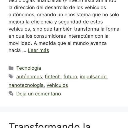
tecnologías financieras (Fintech) está afinando
la dirección del desarrollo de los vehículos
autónomos, creando un ecosistema que no solo
mejora la eficiencia y seguridad de estos
vehículos, sino que también transforma la forma
en que los consumidores interactúan con la
movilidad. A medida que el mundo avanza
hacia …
Leer más
Categorías
Tecnología
Etiquetas
autónomos
,
fintech
,
futuro
,
impulsando
,
nanotecnología
,
vehículos
Deja un comentario
Transformando la