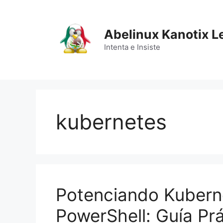
Saltar
al
contenido
Abelinux Kanotix L
Intenta e Insiste
kubernetes
Potenciando Kubern
PowerShell: Guía Pr