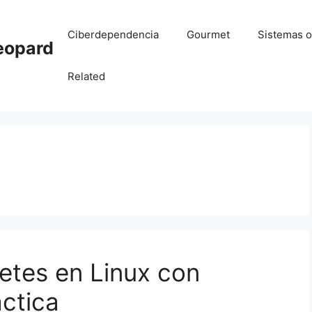
Ciberdependencia
Gourmet
Sistemas o
eopard
Related
etes en Linux con
áctica