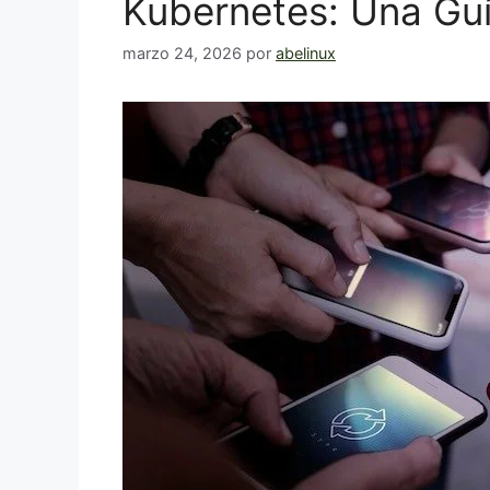
Kubernetes: Una Gu
marzo 24, 2026
por
abelinux