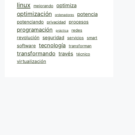
linux
optimiza
mejorando
optimización
potencia
ordenadores
potenciando
procesos
privacidad
programación
redes
práctica
revolución
seguridad
servicios
smart
tecnología
software
transforman
transformando
través
técnico
virtualización