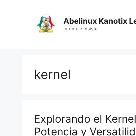
Saltar
al
contenido
Abelinux Kanotix L
Intenta e Insiste
kernel
Explorando el Kerne
Potencia y Versatili