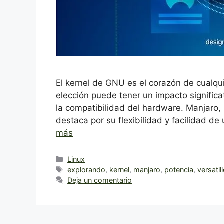
El kernel de GNU es el corazón de cualqu
elección puede tener un impacto significat
la compatibilidad del hardware. Manjaro,
destaca por su flexibilidad y facilidad de
más
Categorías
Linux
Etiquetas
explorando
,
kernel
,
manjaro
,
potencia
,
versatil
Deja un comentario