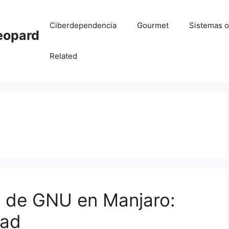
Ciberdependencia
Gourmet
Sistemas o
eopard
Related
l de GNU en Manjaro:
dad