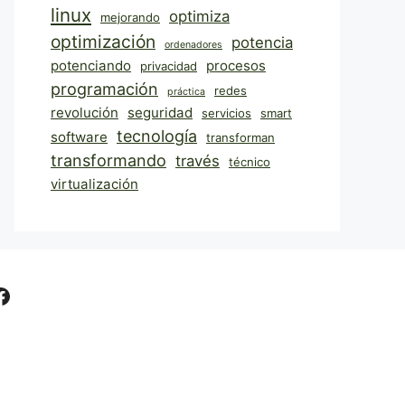
linux
optimiza
mejorando
optimización
potencia
ordenadores
potenciando
procesos
privacidad
programación
redes
práctica
revolución
seguridad
servicios
smart
tecnología
software
transforman
transformando
través
técnico
virtualización
Facebook