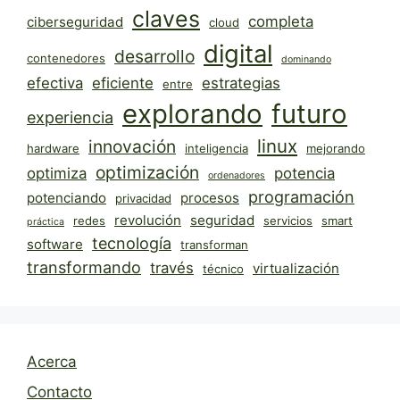
claves
completa
ciberseguridad
cloud
digital
desarrollo
contenedores
dominando
efectiva
eficiente
estrategias
entre
explorando
futuro
experiencia
linux
innovación
hardware
inteligencia
mejorando
optimización
optimiza
potencia
ordenadores
programación
potenciando
procesos
privacidad
revolución
seguridad
redes
servicios
smart
práctica
tecnología
software
transforman
transformando
través
virtualización
técnico
Acerca
Contacto