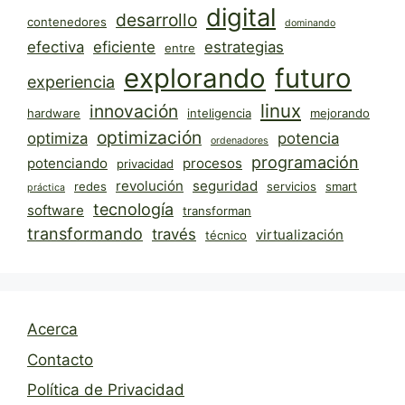
digital
desarrollo
contenedores
dominando
efectiva
eficiente
estrategias
entre
explorando
futuro
experiencia
linux
innovación
hardware
inteligencia
mejorando
optimización
optimiza
potencia
ordenadores
programación
potenciando
procesos
privacidad
revolución
seguridad
redes
servicios
smart
práctica
tecnología
software
transforman
transformando
través
virtualización
técnico
Acerca
Contacto
Política de Privacidad