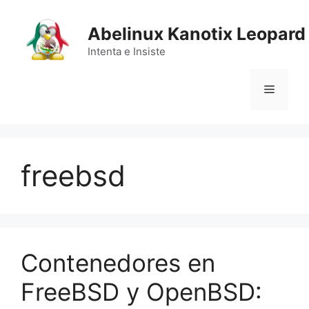
Saltar
al
Abelinux Kanotix Leopard
contenido
Intenta e Insiste
Menú
freebsd
Contenedores en
FreeBSD y OpenBSD: