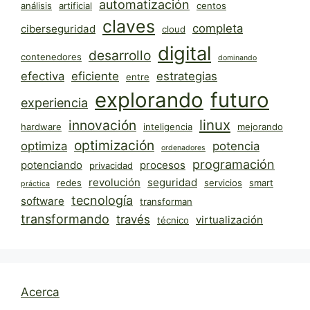
automatización
análisis
artificial
centos
claves
completa
ciberseguridad
cloud
digital
desarrollo
contenedores
dominando
efectiva
eficiente
estrategias
entre
explorando
futuro
experiencia
linux
innovación
hardware
inteligencia
mejorando
optimización
optimiza
potencia
ordenadores
programación
potenciando
procesos
privacidad
revolución
seguridad
redes
servicios
smart
práctica
tecnología
software
transforman
transformando
través
virtualización
técnico
Acerca