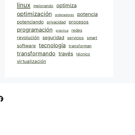
linux
optimiza
mejorando
optimización
potencia
ordenadores
potenciando
procesos
privacidad
programación
redes
práctica
revolución
seguridad
servicios
smart
tecnología
software
transforman
transformando
través
técnico
virtualización
Facebook