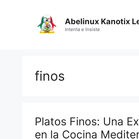
Saltar
al
contenido
Abelinux Kanotix L
Intenta e Insiste
finos
Platos Finos: Una E
en la Cocina Medite