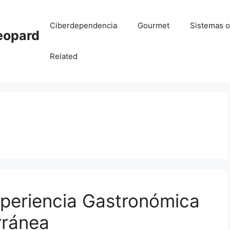
Ciberdependencia
Gourmet
Sistemas o
eopard
Related
xperiencia Gastronómica
rránea