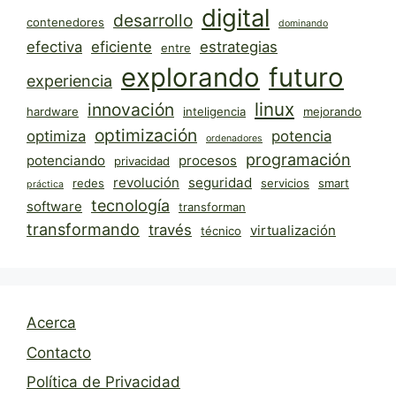
digital
desarrollo
contenedores
dominando
efectiva
eficiente
estrategias
entre
explorando
futuro
experiencia
linux
innovación
hardware
inteligencia
mejorando
optimización
optimiza
potencia
ordenadores
programación
potenciando
procesos
privacidad
revolución
seguridad
redes
servicios
smart
práctica
tecnología
software
transforman
transformando
través
virtualización
técnico
Acerca
Contacto
Política de Privacidad