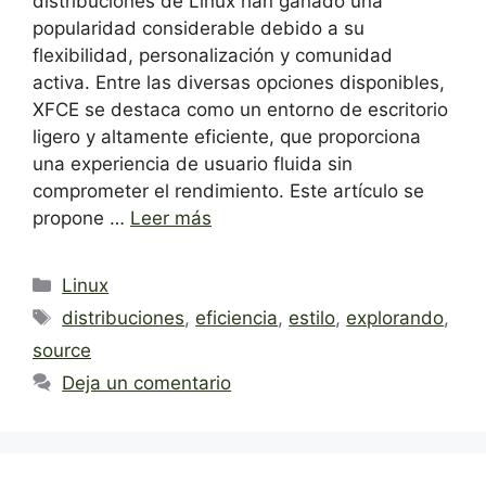
distribuciones de Linux han ganado una
popularidad considerable debido a su
flexibilidad, personalización y comunidad
activa. Entre las diversas opciones disponibles,
XFCE se destaca como un entorno de escritorio
ligero y altamente eficiente, que proporciona
una experiencia de usuario fluida sin
comprometer el rendimiento. Este artículo se
propone …
Leer más
Categorías
Linux
Etiquetas
distribuciones
,
eficiencia
,
estilo
,
explorando
,
source
Deja un comentario