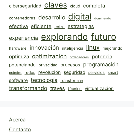
claves
completa
ciberseguridad
cloud
digital
desarrollo
contenedores
dominando
efectiva
eficiente
estrategias
entre
explorando
futuro
experiencia
linux
innovación
hardware
inteligencia
mejorando
optimización
optimiza
potencia
ordenadores
programación
potenciando
procesos
privacidad
revolución
seguridad
redes
servicios
smart
práctica
tecnología
software
transforman
transformando
través
virtualización
técnico
Acerca
Contacto